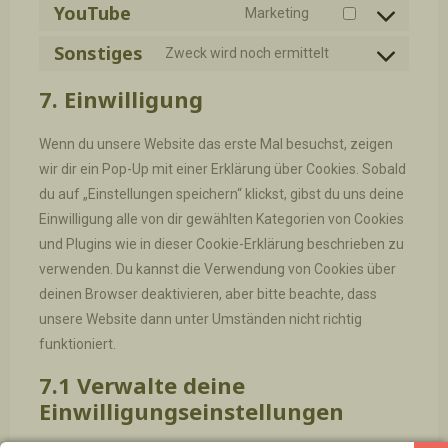
YouTube
Marketing
maps
service
Consent
optinmonster
Sonstiges
to
Zweck wird noch ermittelt
Consent
service
to
7. Einwilligung
youtube
service
sonstiges
Wenn du unsere Website das erste Mal besuchst, zeigen
wir dir ein Pop-Up mit einer Erklärung über Cookies. Sobald
du auf „Einstellungen speichern“ klickst, gibst du uns deine
Einwilligung alle von dir gewählten Kategorien von Cookies
und Plugins wie in dieser Cookie-Erklärung beschrieben zu
verwenden. Du kannst die Verwendung von Cookies über
deinen Browser deaktivieren, aber bitte beachte, dass
unsere Website dann unter Umständen nicht richtig
funktioniert.
7.1 Verwalte deine
Einwilligungseinstellungen