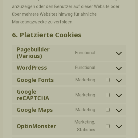
anzuzeigen oder den Benutzer auf dieser Website oder
über mehrere Websites hinweg für ähnliche
Marketingzwecke zu verfolgen.
6. Platzierte Cookies
Pagebuilder
Functional
(Various)
Consent
to
WordPress
Functional
Consent
service
Google Fonts
to
pagebuilder-
Marketing
Consent
service
(various)
Google
to
wordpress
Marketing
reCAPTCHA
Consent
service
to
google-
Google Maps
Marketing
Consent
service
fonts
to
google-
Marketing,
OptinMonster
service
recaptcha
Consent
Statistics
google-
to